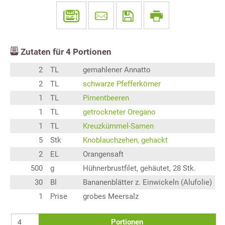
Zutaten für
4
Portionen
2
TL
gemahlener Annatto
2
TL
schwarze Pfefferkörner
1
TL
Pimentbeeren
1
TL
getrockneter Oregano
1
TL
Kreuzkümmel-Samen
5
Stk
Knoblauchzehen, gehackt
2
EL
Orangensaft
500
g
Hühnerbrustfilet, gehäutet, 28 Stk.
30
Bl
Bananenblätter z. Einwickeln (Alufolie)
1
Prise
grobes Meersalz
Portionen