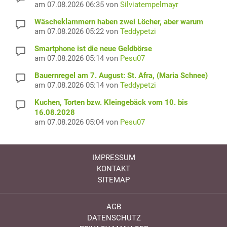
am 07.08.2026 06:35 von
Silviatempelmayr
Wäscheklammern haben zwei Löcher, aber warum
am 07.08.2026 05:22 von
Teddypetzi
Smartphone ist die neue Geldbörse
am 07.08.2026 05:14 von
Pesu07
Bauernregel am 7. August: St. Afra, (Maria Schnee)
am 07.08.2026 05:14 von
Teddypetzi
Kuchen, Torten bzw. Kleingebäck vom 10. bis
16.08.2028
am 07.08.2026 05:04 von
Pesu07
IMPRESSUM
KONTAKT
SITEMAP
AGB
DATENSCHUTZ