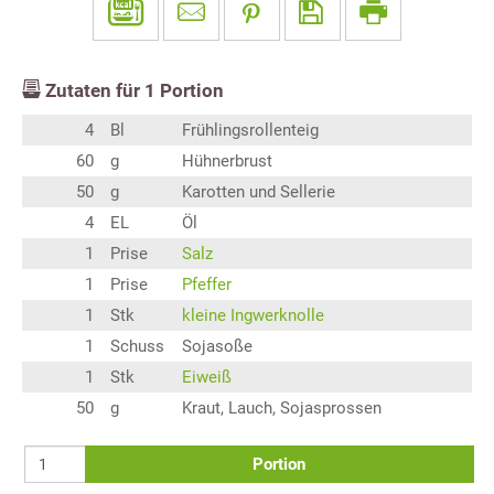
Zutaten für
1
Portion
4
Bl
Frühlingsrollenteig
60
g
Hühnerbrust
50
g
Karotten und Sellerie
4
EL
Öl
1
Prise
Salz
1
Prise
Pfeffer
1
Stk
kleine Ingwerknolle
1
Schuss
Sojasoße
1
Stk
Eiweiß
50
g
Kraut, Lauch, Sojasprossen
Portion