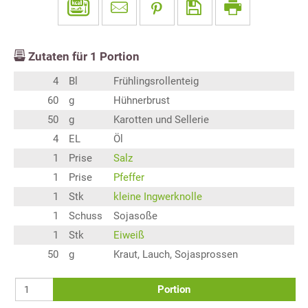
Zutaten für
1
Portion
4
Bl
Frühlingsrollenteig
60
g
Hühnerbrust
50
g
Karotten und Sellerie
4
EL
Öl
1
Prise
Salz
1
Prise
Pfeffer
1
Stk
kleine Ingwerknolle
1
Schuss
Sojasoße
1
Stk
Eiweiß
50
g
Kraut, Lauch, Sojasprossen
Portion