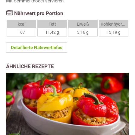
Mit Semmelknödel servieren.
Nährwert pro Portion
kcal
Fett
Eiweiß
Kohlenhydrate
167
11,42 g
3,16 g
13,19 g
Detaillierte Nährwertinfos
ÄHNLICHE REZEPTE