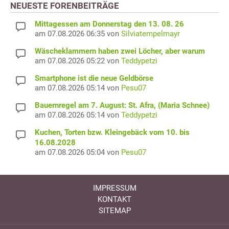
NEUESTE FORENBEITRÄGE
Mittagessen am Donnerstag den 13. 08. 26
am 07.08.2026 06:35 von
Silviatempelmayr
Wäscheklammern haben zwei Löcher, aber warum
am 07.08.2026 05:22 von
Teddypetzi
Smartphone ist die neue Geldbörse
am 07.08.2026 05:14 von
Pesu07
Bauernregel am 7. August: St. Afra, (Maria Schnee)
am 07.08.2026 05:14 von
Teddypetzi
Kuchen, Torten bzw. Kleingebäck vom 10. bis
16.08.2028
am 07.08.2026 05:04 von
Pesu07
IMPRESSUM
KONTAKT
SITEMAP