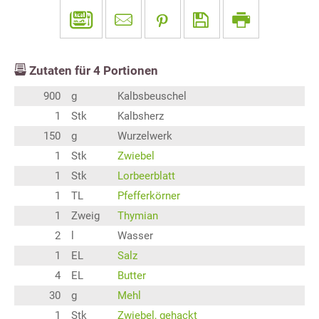
Zutaten für
4
Portionen
900
g
Kalbsbeuschel
1
Stk
Kalbsherz
150
g
Wurzelwerk
1
Stk
Zwiebel
1
Stk
Lorbeerblatt
1
TL
Pfefferkörner
1
Zweig
Thymian
2
l
Wasser
1
EL
Salz
4
EL
Butter
30
g
Mehl
1
Stk
Zwiebel, gehackt