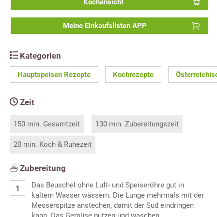
Kochansicht
Meine Einkaufslisten APP
Kategorien
Hauptspeisen Rezepte
Kochrezepte
Österreichi
Zeit
150 min. Gesamtzeit
130 min. Zubereitungszeit
20 min. Koch & Ruhezeit
Zubereitung
Das Beuschel ohne Luft- und Speiseröhre gut in
kaltem Wasser wässern. Die Lunge mehrmals mit der
Messerspitze anstechen, damit der Sud eindringen
kann. Das Gemüse putzen und waschen.