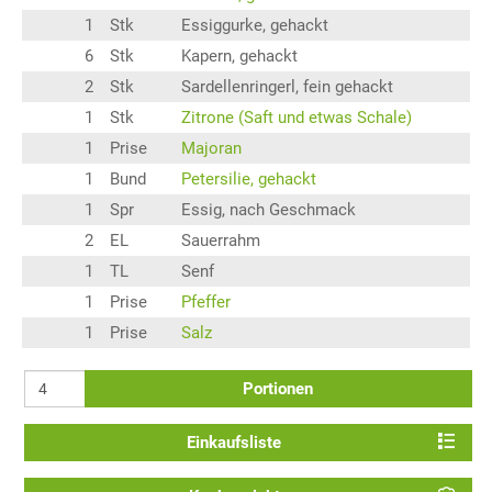
1
Stk
Essiggurke, gehackt
6
Stk
Kapern, gehackt
2
Stk
Sardellenringerl, fein gehackt
1
Stk
Zitrone (Saft und etwas Schale)
1
Prise
Majoran
1
Bund
Petersilie, gehackt
1
Spr
Essig, nach Geschmack
2
EL
Sauerrahm
1
TL
Senf
1
Prise
Pfeffer
1
Prise
Salz
Portionen
Einkaufsliste