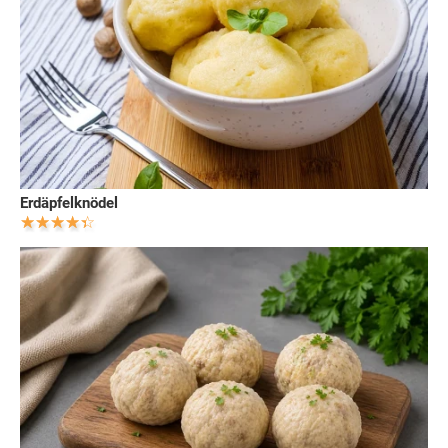
Erdäpfelknödel