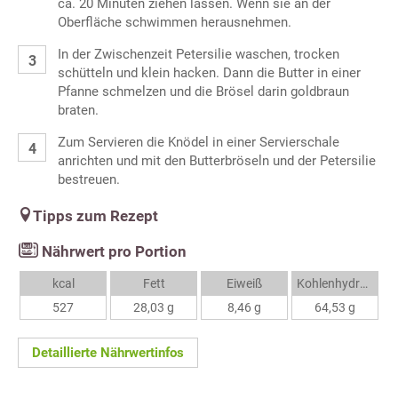
ca. 20 Minuten ziehen lassen. Wenn sie an der
Oberfläche schwimmen herausnehmen.
In der Zwischenzeit Petersilie waschen, trocken
schütteln und klein hacken. Dann die Butter in einer
Pfanne schmelzen und die Brösel darin goldbraun
braten.
Zum Servieren die Knödel in einer Servierschale
anrichten und mit den Butterbröseln und der Petersilie
bestreuen.
Tipps zum Rezept
Nährwert pro Portion
kcal
Fett
Eiweiß
Kohlenhydrate
527
28,03 g
8,46 g
64,53 g
Detaillierte Nährwertinfos