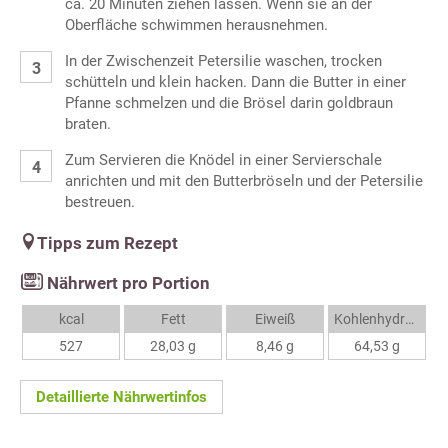
ca. 20 Minuten ziehen lassen. Wenn sie an der
Oberfläche schwimmen herausnehmen.
In der Zwischenzeit Petersilie waschen, trocken
schütteln und klein hacken. Dann die Butter in einer
Pfanne schmelzen und die Brösel darin goldbraun
braten.
Zum Servieren die Knödel in einer Servierschale
anrichten und mit den Butterbröseln und der Petersilie
bestreuen.
Tipps zum Rezept
Nährwert pro Portion
kcal
Fett
Eiweiß
Kohlenhydrate
527
28,03 g
8,46 g
64,53 g
Detaillierte Nährwertinfos