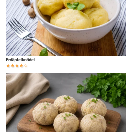
Erdäpfelknödel