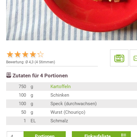
Bewertung: Ø
4,3
(
4
Stimmen)
Zutaten für
4
Portionen
750
g
Kartoffeln
100
g
Schinken
100
g
Speck (durchwachsen)
50
g
Wurst (Chouriço)
1
EL
Schmalz
Portionen
Einkaufsliste