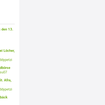
 den 13.
i Löcher,
ddypetzi
ldbörse
su07
t. Afra,
ddypetzi
ebäck