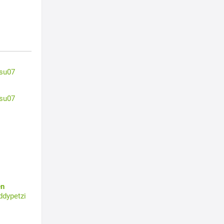
su07
su07
en
ddypetzi