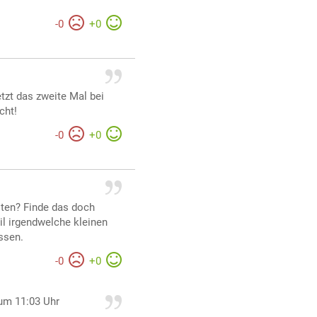
-
0
+
0
tzt das zweite Mal bei
cht!
-
0
+
0
sten? Finde das doch
l irgendwelche kleinen
ssen.
-
0
+
0
um 11:03 Uhr