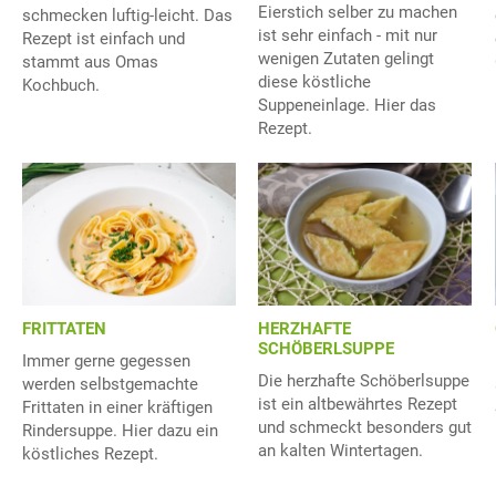
Eierstich selber zu machen
schmecken luftig-leicht. Das
ist sehr einfach - mit nur
Rezept ist einfach und
wenigen Zutaten gelingt
stammt aus Omas
diese köstliche
Kochbuch.
Suppeneinlage. Hier das
Rezept.
FRITTATEN
HERZHAFTE
SCHÖBERLSUPPE
Immer gerne gegessen
Die herzhafte Schöberlsuppe
werden selbstgemachte
ist ein altbewährtes Rezept
Frittaten in einer kräftigen
und schmeckt besonders gut
Rindersuppe. Hier dazu ein
an kalten Wintertagen.
köstliches Rezept.