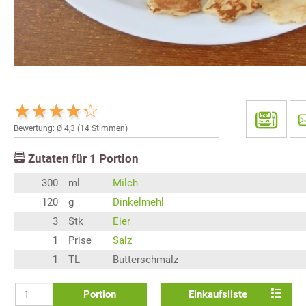
Bewertung: Ø
4,3
(
14
Stimmen)
Zutaten für
1
Portion
300
ml
Milch
120
g
Dinkelmehl
3
Stk
Eier
1
Prise
Salz
1
TL
Butterschmalz
Portion
Einkaufsliste