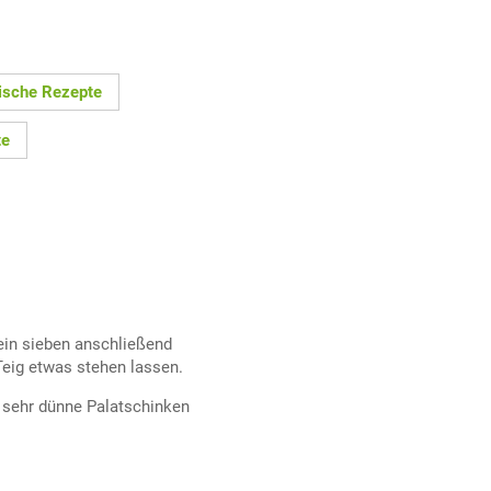
hische Rezepte
te
ein sieben anschließend
Teig etwas stehen lassen.
 sehr dünne Palatschinken