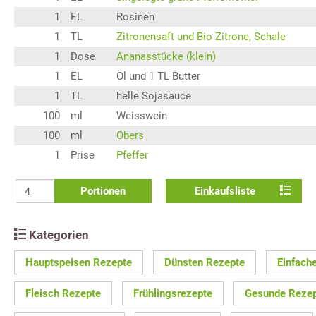
1
EL
Rosinen
1
TL
Zitronensaft und Bio Zitrone, Schale
1
Dose
Ananasstücke (klein)
1
EL
Öl und 1 TL Butter
1
TL
helle Sojasauce
100
ml
Weisswein
100
ml
Obers
1
Prise
Pfeffer
Portionen
Einkaufsliste
Kategorien
Hauptspeisen Rezepte
Dünsten Rezepte
Einfach
Fleisch Rezepte
Frühlingsrezepte
Gesunde Reze