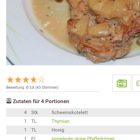
Bewertung: Ø
3,8
(
43
Stimmen)
Zutaten für
4
Portionen
4
Stk
Schweinskotelett
1
TL
Thymian
1
TL
Honig
1
EL
eingelegte grüne Pfefferkörner