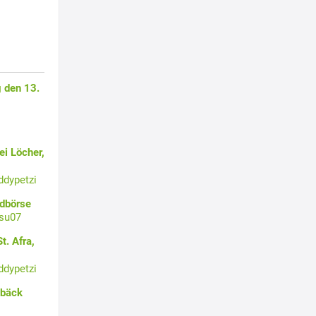
 den 13.
i Löcher,
ddypetzi
ldbörse
su07
t. Afra,
ddypetzi
ebäck