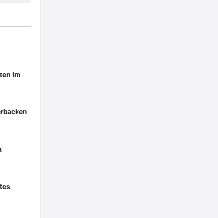
ten im
erbacken
a
tes