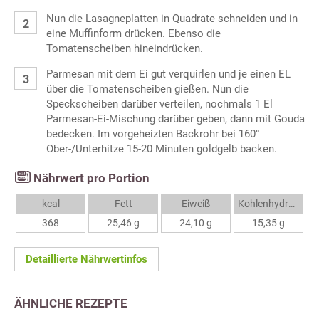
Nun die Lasagneplatten in Quadrate schneiden und in
eine Muffinform drücken. Ebenso die
Tomatenscheiben hineindrücken.
Parmesan mit dem Ei gut verquirlen und je einen EL
über die Tomatenscheiben gießen. Nun die
Speckscheiben darüber verteilen, nochmals 1 El
Parmesan-Ei-Mischung darüber geben, dann mit Gouda
bedecken. Im vorgeheizten Backrohr bei 160°
Ober-/Unterhitze 15-20 Minuten goldgelb backen.
Nährwert pro Portion
kcal
Fett
Eiweiß
Kohlenhydrate
368
25,46 g
24,10 g
15,35 g
Detaillierte Nährwertinfos
ÄHNLICHE REZEPTE