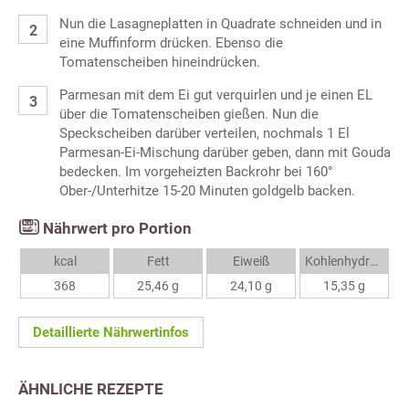
Nun die Lasagneplatten in Quadrate schneiden und in
eine Muffinform drücken. Ebenso die
Tomatenscheiben hineindrücken.
Parmesan mit dem Ei gut verquirlen und je einen EL
über die Tomatenscheiben gießen. Nun die
Speckscheiben darüber verteilen, nochmals 1 El
Parmesan-Ei-Mischung darüber geben, dann mit Gouda
bedecken. Im vorgeheizten Backrohr bei 160°
Ober-/Unterhitze 15-20 Minuten goldgelb backen.
Nährwert pro Portion
kcal
Fett
Eiweiß
Kohlenhydrate
368
25,46 g
24,10 g
15,35 g
Detaillierte Nährwertinfos
ÄHNLICHE REZEPTE