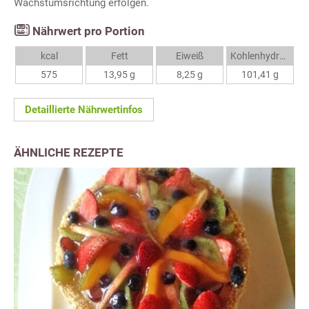
Wachstumsrichtung erfolgen.
Nährwert pro Portion
kcal
Fett
Eiweiß
Kohlenhydrate
575
13,95 g
8,25 g
101,41 g
Detaillierte Nährwertinfos
ÄHNLICHE REZEPTE