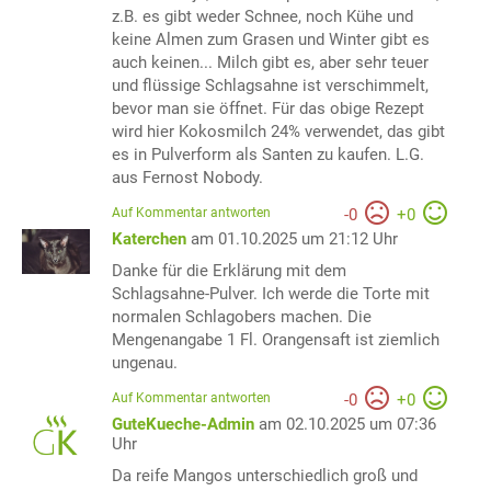
z.B. es gibt weder Schnee, noch Kühe und
keine Almen zum Grasen und Winter gibt es
auch keinen... Milch gibt es, aber sehr teuer
und flüssige Schlagsahne ist verschimmelt,
bevor man sie öffnet. Für das obige Rezept
wird hier Kokosmilch 24% verwendet, das gibt
es in Pulverform als Santen zu kaufen. L.G.
aus Fernost Nobody.
Auf Kommentar antworten
-
0
+
0
Katerchen
am 01.10.2025 um 21:12 Uhr
Danke für die Erklärung mit dem
Schlagsahne-Pulver. Ich werde die Torte mit
normalen Schlagobers machen. Die
Mengenangabe 1 Fl. Orangensaft ist ziemlich
ungenau.
Auf Kommentar antworten
-
0
+
0
GuteKueche-Admin
am 02.10.2025 um 07:36
Uhr
Da reife Mangos unterschiedlich groß und