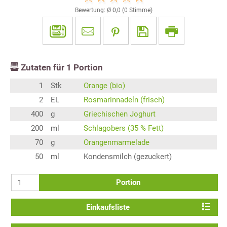
Bewertung: Ø
0,0
(
0
Stimme)
Zutaten für
1
Portion
1
Stk
Orange (bio)
2
EL
Rosmarinnadeln (frisch)
400
g
Griechischen Joghurt
200
ml
Schlagobers (35 % Fett)
70
g
Orangenmarmelade
50
ml
Kondensmilch (gezuckert)
Portion
Einkaufsliste