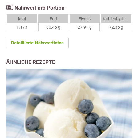
Nährwert pro Portion
kcal
Fett
Eiweiß
Kohlenhydrate
1.173
80,45 g
27,91 g
72,36 g
Detaillierte Nährwertinfos
ÄHNLICHE REZEPTE