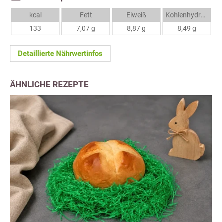
kcal
Fett
Eiweiß
Kohlenhydrate
133
7,07 g
8,87 g
8,49 g
Detaillierte Nährwertinfos
ÄHNLICHE REZEPTE