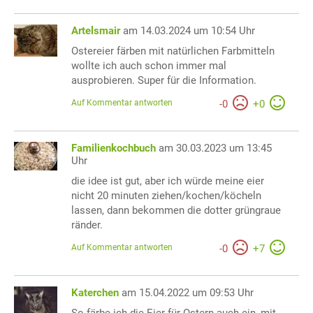
Artelsmair
am 14.03.2024 um 10:54 Uhr
Ostereier färben mit natürlichen Farbmitteln
wollte ich auch schon immer mal
ausprobieren. Super für die Information.
Auf Kommentar antworten
-
0
+
0
Familienkochbuch
am 30.03.2023 um 13:45
Uhr
die idee ist gut, aber ich würde meine eier
nicht 20 minuten ziehen/kochen/köcheln
lassen, dann bekommen die dotter grüngraue
ränder.
Auf Kommentar antworten
-
0
+
7
Katerchen
am 15.04.2022 um 09:53 Uhr
So färbe ich die Eier für Ostern auch ein, mit