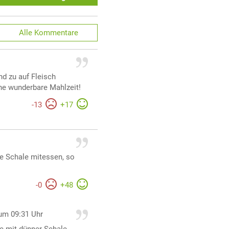
Alle
Kommentare
nd zu auf Fleisch
eine wunderbare Mahlzeit!
-
13
+
17
e Schale mitessen, so
-
0
+
48
um 09:31 Uhr