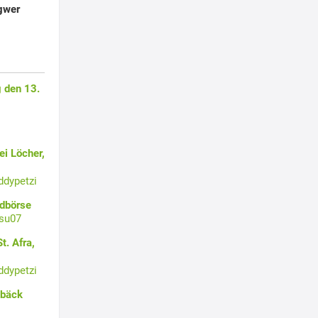
gwer
 den 13.
i Löcher,
ddypetzi
ldbörse
su07
t. Afra,
ddypetzi
ebäck