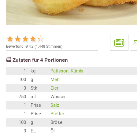
Bewertung: Ø
4,3
(
1.448
Stimmen)
Zutaten für
4
Portionen
1
kg
Patisson, Kürbis
100
g
Mehl
3
Stk
Eier
750
ml
Wasser
1
Prise
Salz
1
Prise
Pfeffer
100
g
Brösel
3
EL
Öl