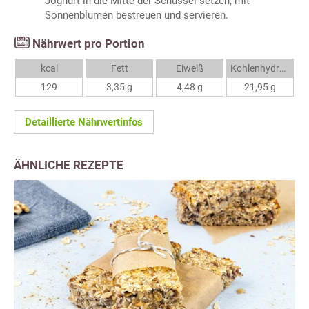
Joghurt in die Mitte der Schüssel setzen, mit
Sonnenblumen bestreuen und servieren.
Nährwert pro Portion
kcal
Fett
Eiweiß
Kohlenhydrate
129
3,35 g
4,48 g
21,95 g
Detaillierte Nährwertinfos
ÄHNLICHE REZEPTE