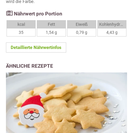
wird die Farbe.
Nährwert pro Portion
kcal
Fett
Eiweiß
Kohlenhydrate
35
1,54 g
0,79 g
4,43 g
Detaillierte Nährwertinfos
ÄHNLICHE REZEPTE