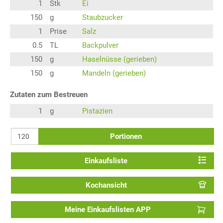
1
Stk
Ei
150
g
Staubzucker
1
Prise
Salz
0.5
TL
Backpulver
150
g
Haselnüsse (gerieben)
150
g
Mandeln (gerieben)
Zutaten zum Bestreuen
1
g
Pistazien
Portionen
Einkaufsliste
Kochansicht
Meine Einkaufslisten APP