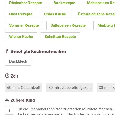
Rhabarber Rezepte
Backrezepte
Mehlspeisen Re
Obst Rezepte
Omas Küche
Österreichische Reze
Sommer Rezepte
Süßspeisen Rezepte
Mürbteig 
Wiener Küche
Schnitten Rezepte
Benötigte Küchenutensilien
Backblech
Zeit
60 min. Gesamtzeit
30 min. Zubereitungszeit
30 min. K
Zubereitung
Für die Rhabarberschnitten zuerst den Mürbteig machen -
Backpulver versieben und mit der Butter verbröseln; danac