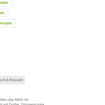
zepte
pte
Rezepte
och & Ruhezeit
 dazu das Mehl mit
h mit Dotter, Zitronenschale,