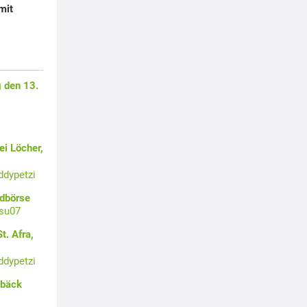
mit
 den 13.
i Löcher,
ddypetzi
ldbörse
su07
t. Afra,
ddypetzi
ebäck