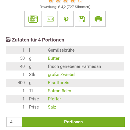
Bewertung: Ø
4,2
(
727
Stimmen)
Zutaten für
4
Portionen
1
l
Gemüsebrühe
50
g
Butter
40
g
frisch geriebener Parmesan
1
Stk
große Zwiebel
400
g
Risottoreis
1
TL
Safranfäden
1
Prise
Pfeffer
1
Prise
Salz
Portionen