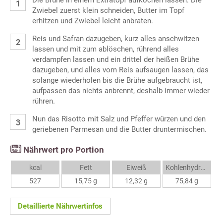
Die Brühe in einem Extratopf aufkochen lassen. Die
Zwiebel zuerst klein schneiden, Butter im Topf
erhitzen und Zwiebel leicht anbraten.
Reis und Safran dazugeben, kurz alles anschwitzen
lassen und mit zum ablöschen, rührend alles
verdampfen lassen und ein drittel der heißen Brühe
dazugeben, und alles vom Reis aufsaugen lassen, das
solange wiederholen bis die Brühe aufgebraucht ist,
aufpassen das nichts anbrennt, deshalb immer wieder
rühren.
Nun das Risotto mit Salz und Pfeffer würzen und den
geriebenen Parmesan und die Butter druntermischen.
Nährwert pro Portion
kcal
Fett
Eiweiß
Kohlenhydrate
527
15,75 g
12,32 g
75,84 g
Detaillierte Nährwertinfos