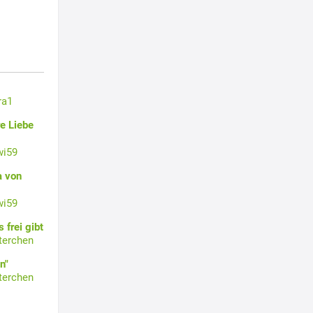
ra1
e Liebe
wi59
a von
wi59
 frei gibt
terchen
n"
terchen