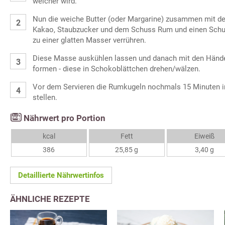
weicher wird.
Nun die weiche Butter (oder Margarine) zusammen mit d
Kakao, Staubzucker und dem Schuss Rum und einen Schus
zu einer glatten Masser verrühren.
Diese Masse auskühlen lassen und danach mit den Hände
formen - diese in Schokoblättchen drehen/wälzen.
Vor dem Servieren die Rumkugeln nochmals 15 Minuten i
stellen.
Nährwert pro Portion
kcal
Fett
Eiweiß
386
25,85 g
3,40 g
Detaillierte Nährwertinfos
ÄHNLICHE REZEPTE