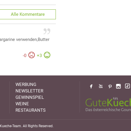
Alle
Kommentare
argarine verwenden,Butter
-
0
+
3
WERBUNG
NEWSLETTER
GEWINNSPIEL
WEINE
RESTAURANTS
ueche-Team. All Rights Reserved.