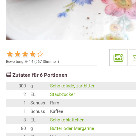
Bewertung: Ø
4,4
(
567
Stimmen)
Zutaten für
6
Portionen
300
g
Schokolade, zartbitter
2
EL
Staubzucker
1
Schuss
Rum
1
Schuss
Kaffee
3
EL
Schokoblättchen
80
g
Butter oder Margarine