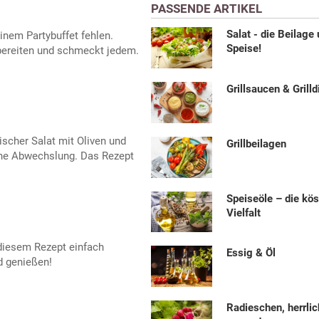
PASSENDE ARTIKEL
Salat - die Beilage
einem Partybuffet fehlen.
Speise!
rbereiten und schmeckt jedem.
Grillsaucen & Grilld
hischer Salat mit Oliven und
Grillbeilagen
ne Abwechslung. Das Rezept
Speiseöle – die kös
Vielfalt
diesem Rezept einfach
Essig & Öl
d genießen!
Radieschen, herrlic