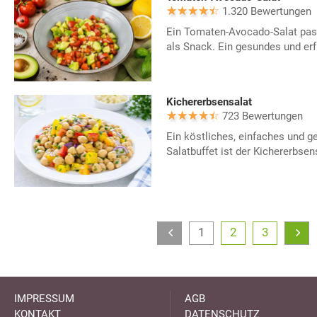
1.320 Bewertungen
Ein Tomaten-Avocado-Salat passt
als Snack. Ein gesundes und er
Kichererbsensalat
723 Bewertungen
Ein köstliches, einfaches und g
Salatbuffet ist der Kichererbsen
1
2
3
IMPRESSUM
AGB
KONTAKT
DATENSCHUTZ