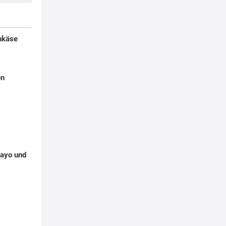
enkäse
en
Mayo und
g