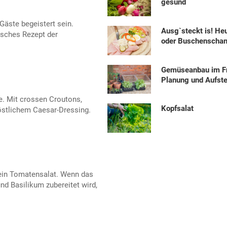
gesund
Gäste begeistert sein.
Ausg`steckt is! He
isches Rezept der
oder Buschenscha
Gemüseanbau im Fr
Planung und Aufste
e. Mit crossen Croutons,
Kopfsalat
stlichem Caesar-Dressing.
t ein Tomatensalat. Wenn das
nd Basilikum zubereitet wird,