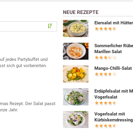
NEUE REZEPTE
Eiersalat mit Hütt
Sommerlicher Rüb
Marillen Salat
uf jedes Partybuffet und
t sich gut vorbereiten.
Mango-Chilli-Salat
Erdäpfelsalat mit 
Vogerlsalat
mas Rezept. Der Salat passt
anze Jahr.
Vogerlsalat mit
Kürbiskerndressin