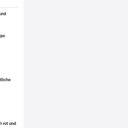
 und
ips
tliche
h rot und