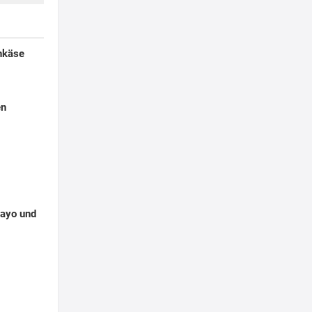
enkäse
en
Mayo und
g