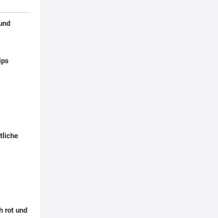
 und
ips
tliche
h rot und