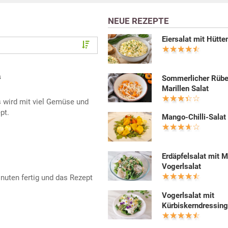
NEUE REZEPTE
Eiersalat mit Hütt
s
Sommerlicher Rüb
Marillen Salat
 wird mit viel Gemüse und
pt.
Mango-Chilli-Salat
Erdäpfelsalat mit 
Vogerlsalat
inuten fertig und das Rezept
Vogerlsalat mit
Kürbiskerndressin