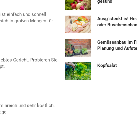
gesund
ist einfach und schnell
Ausg`steckt is! He
 sich in großen Mengen für
oder Buschenscha
Gemüseanbau im Fr
Planung und Aufste
iebtes Gericht. Probieren Sie
Kopfsalat
pt.
aminreich und sehr köstlich.
age.