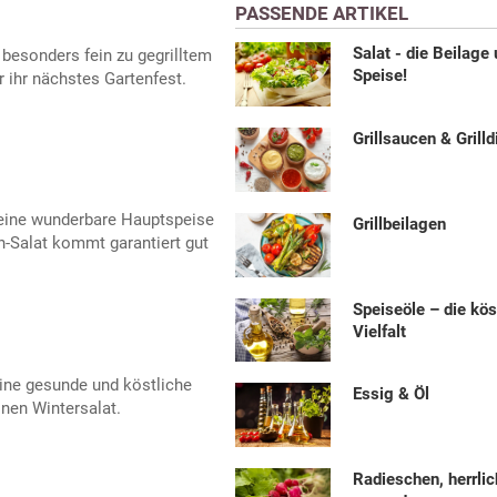
PASSENDE ARTIKEL
Salat - die Beilage
esonders fein zu gegrilltem
Speise!
r ihr nächstes Gartenfest.
Grillsaucen & Grilld
 eine wunderbare Hauptspeise
Grillbeilagen
en-Salat kommt garantiert gut
Speiseöle – die kös
Vielfalt
eine gesunde und köstliche
Essig & Öl
nen Wintersalat.
Radieschen, herrlic