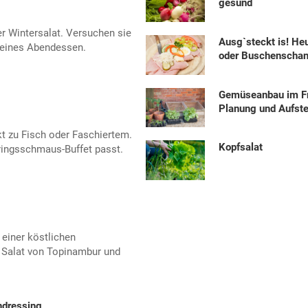
gesund
ner Wintersalat. Versuchen sie
Ausg`steckt is! He
leines Abendessen.
oder Buschenscha
Gemüseanbau im Fr
Planung und Aufste
t zu Fisch oder Faschiertem.
Kopfsalat
ringsschmaus-Buffet passt.
 einer köstlichen
Salat von Topinambur und
ndressing