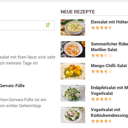
NEUE REZEPTE
Eiersalat mit Hütt
Sommerlicher Rüb
Marillen Salat
alat mit Kren lässt sich sehr
sich mehrere Tage im
Mango-Chilli-Salat
Gervais-Fülle
Erdäpfelsalat mit 
Vogerlsalat
ren-Gervais-Fülle ist ein
ein echter Geheimtipp.
Vogerlsalat mit
Kürbiskerndressin