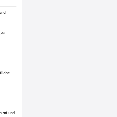
 und
ips
tliche
h rot und