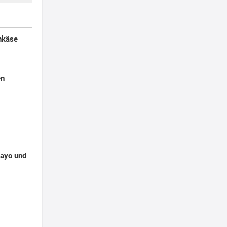
enkäse
en
Mayo und
g