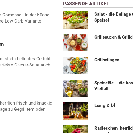
PASSENDE ARTIKEL
Salat - die Beilage
in Comeback in der Küche.
Speise!
ine Low Carb Variante.
Grillsaucen & Grilld
hn
 ist ein beliebtes Gericht.
Grillbeilagen
erfekte Caesar-Salat auch
Speiseöle – die kös
Vielfalt
errlich frisch und knackig.
Essig & Öl
lage zu Gegrilltem oder
Radieschen, herrlic