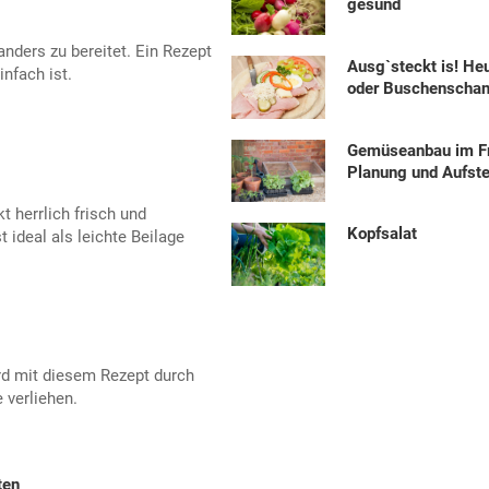
gesund
anders zu bereitet. Ein Rezept
Ausg`steckt is! He
nfach ist.
oder Buschenscha
Gemüseanbau im Fr
Planung und Aufste
 herrlich frisch und
Kopfsalat
 ideal als leichte Beilage
rd mit diesem Rezept durch
 verliehen.
ten