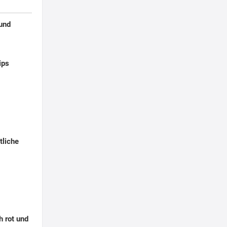
 und
ips
tliche
h rot und