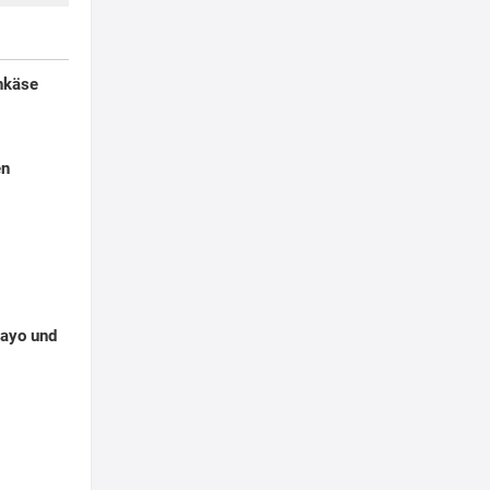
enkäse
en
Mayo und
g