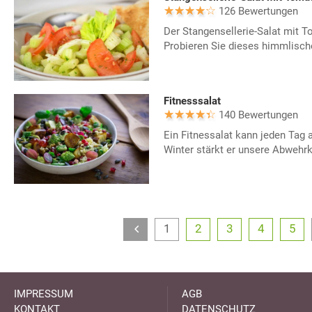
126 Bewertungen
Der Stangensellerie-Salat mit T
Probieren Sie dieses himmlisch
Fitnesssalat
140 Bewertungen
Ein Fitnessalat kann jeden Tag 
Winter stärkt er unsere Abwehrk
1
2
3
4
5
IMPRESSUM
AGB
KONTAKT
DATENSCHUTZ