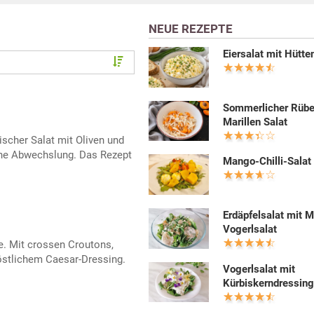
NEUE REZEPTE
Eiersalat mit Hütt
Sommerlicher Rüb
Marillen Salat
hischer Salat mit Oliven und
ne Abwechslung. Das Rezept
Mango-Chilli-Salat
Erdäpfelsalat mit 
Vogerlsalat
e. Mit crossen Croutons,
stlichem Caesar-Dressing.
Vogerlsalat mit
Kürbiskerndressin