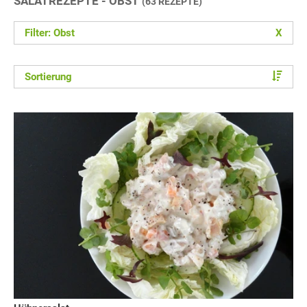
SALATREZEPTE - OBST
(63 REZEPTE)
Filter: Obst
X
Sortierung