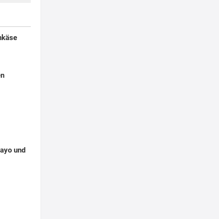
enkäse
en
Mayo und
g