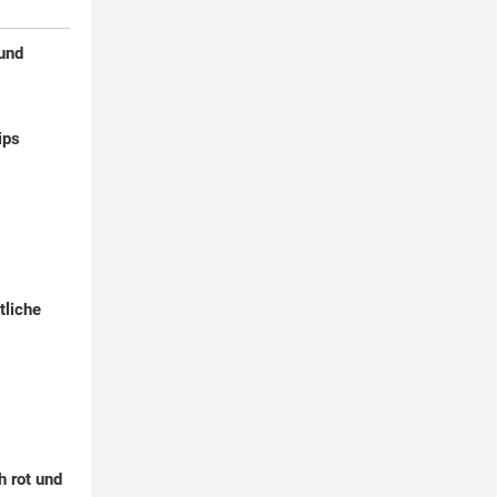
 und
ips
tliche
h rot und