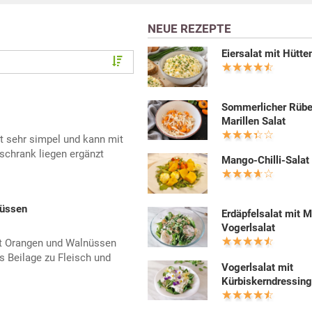
NEUE REZEPTE
Eiersalat mit Hütt
Sommerlicher Rüb
Marillen Salat
st sehr simpel und kann mit
schrank liegen ergänzt
Mango-Chilli-Salat
nüssen
Erdäpfelsalat mit 
Vogerlsalat
it Orangen und Walnüssen
s Beilage zu Fleisch und
Vogerlsalat mit
Kürbiskerndressin