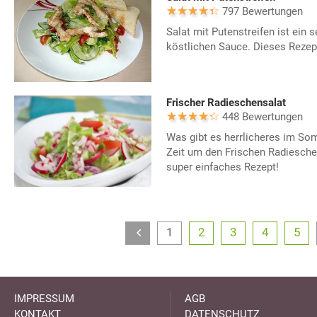
797 Bewertungen
Salat mit Putenstreifen ist ein s
köstlichen Sauce. Dieses Rezep
Frischer Radieschensalat
448 Bewertungen
Was gibt es herrlicheres im Som
Zeit um den Frischen Radiesche
super einfaches Rezept!
1
2
3
4
5
IMPRESSUM
AGB
KONTAKT
DATENSCHUTZ