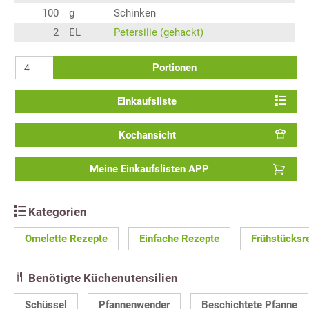
100
g
Schinken
2
EL
Petersilie (gehackt)
Portionen
Einkaufsliste
Kochansicht
Meine Einkaufslisten APP
Kategorien
Omelette Rezepte
Einfache Rezepte
Frühstücksr
Benötigte Küchenutensilien
Schüssel
Pfannenwender
Beschichtete Pfanne