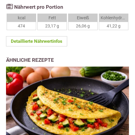
Nährwert pro Portion
kcal
Fett
Eiweiß
Kohlenhydrate
474
23,17 g
26,06 g
41,22 g
Detaillierte Nährwertinfos
ÄHNLICHE REZEPTE