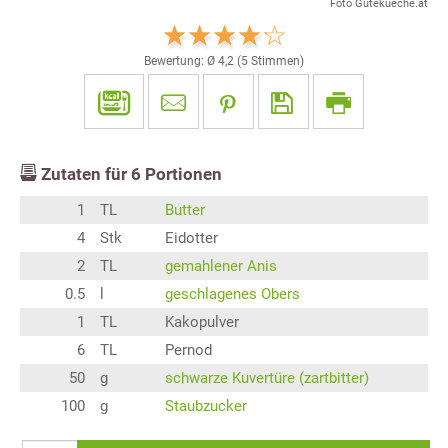
Foto Gutekueche.at
Bewertung: Ø
4,2
(
5
Stimmen)
Zutaten für
6
Portionen
1
TL
Butter
4
Stk
Eidotter
2
TL
gemahlener Anis
0.5
l
geschlagenes Obers
1
TL
Kakopulver
6
TL
Pernod
50
g
schwarze Kuvertüre (zartbitter)
100
g
Staubzucker