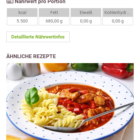
Nährwert pro Portion
kcal
Fett
Eiweiß
Kohlenhydrate
5.500
680,00 g
0,00 g
0,00 g
Detaillierte Nährwertinfos
ÄHNLICHE REZEPTE