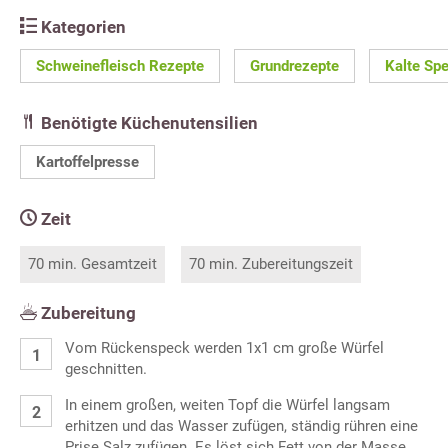
Kategorien
Schweinefleisch Rezepte
Grundrezepte
Kalte Sp
Benötigte Küchenutensilien
Kartoffelpresse
Zeit
70 min. Gesamtzeit
70 min. Zubereitungszeit
Zubereitung
Vom Rückenspeck werden 1x1 cm große Würfel
geschnitten.
In einem großen, weiten Topf die Würfel langsam
erhitzen und das Wasser zufügen, ständig rühren eine
Prise Salz zufügen. Es löst sich Fett von der Masse.