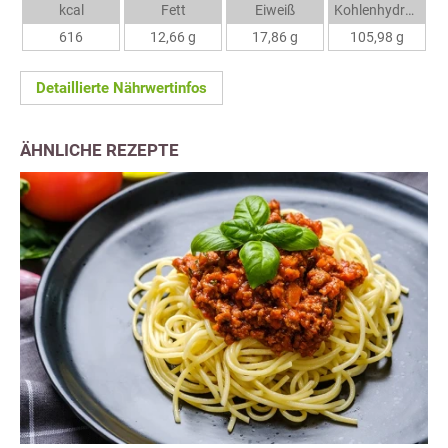
kcal
Fett
Eiweiß
Kohlenhydrate
616
12,66 g
17,86 g
105,98 g
Detaillierte Nährwertinfos
ÄHNLICHE REZEPTE