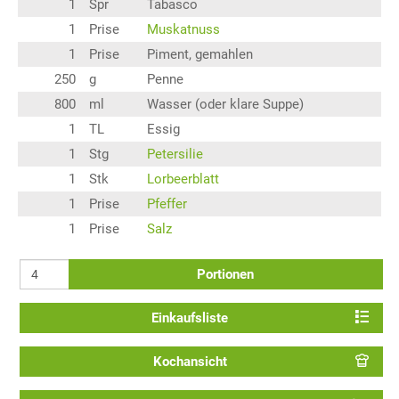
1
Spr
Tabasco
1
Prise
Muskatnuss
1
Prise
Piment, gemahlen
250
g
Penne
800
ml
Wasser (oder klare Suppe)
1
TL
Essig
1
Stg
Petersilie
1
Stk
Lorbeerblatt
1
Prise
Pfeffer
1
Prise
Salz
Portionen
Einkaufsliste
Kochansicht