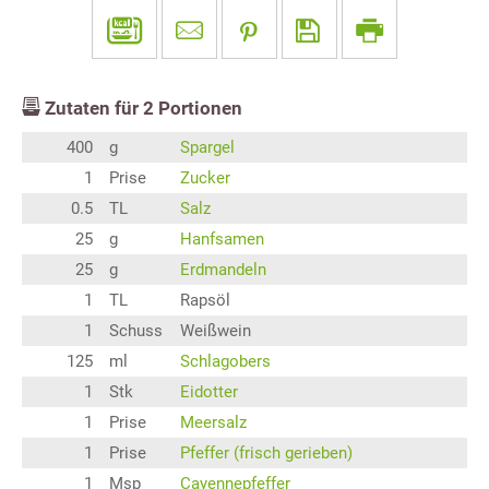
Zutaten für
2
Portionen
400
g
Spargel
1
Prise
Zucker
0.5
TL
Salz
25
g
Hanfsamen
25
g
Erdmandeln
1
TL
Rapsöl
1
Schuss
Weißwein
125
ml
Schlagobers
1
Stk
Eidotter
1
Prise
Meersalz
1
Prise
Pfeffer (frisch gerieben)
1
Msp
Cayennepfeffer