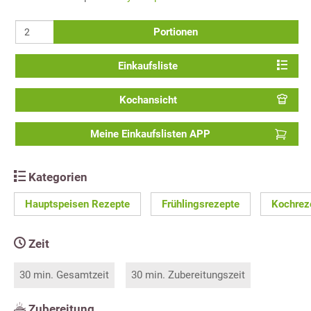
Portionen
Einkaufsliste
Kochansicht
Meine Einkaufslisten APP
Kategorien
Hauptspeisen Rezepte
Frühlingsrezepte
Kochrez
Zeit
30 min. Gesamtzeit
30 min. Zubereitungszeit
Zubereitung