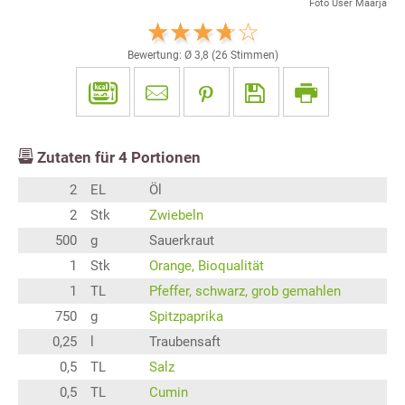
Foto User Maarja
Bewertung: Ø
3,8
(
26
Stimmen)
Zutaten für
4
Portionen
2
EL
Öl
2
Stk
Zwiebeln
500
g
Sauerkraut
1
Stk
Orange, Bioqualität
1
TL
Pfeffer, schwarz, grob gemahlen
750
g
Spitzpaprika
0,25
l
Traubensaft
0,5
TL
Salz
0,5
TL
Cumin