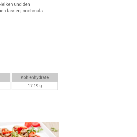
Nelken und den
chen lassen, nochmals
Kohlenhydrate
17,19 g