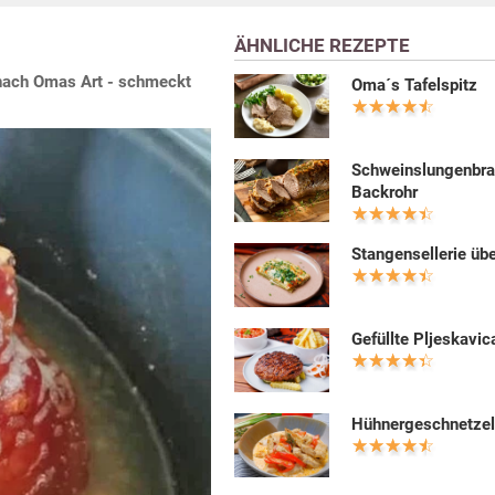
ÄHNLICHE REZEPTE
e nach Omas Art - schmeckt
Oma´s Tafelspitz
Schweinslungenbra
Backrohr
Stangensellerie üb
Gefüllte Pljeskavic
Hühnergeschnetzel