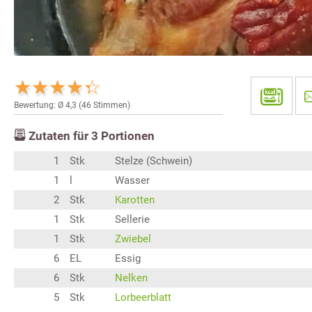
Bewertung: Ø
4,3
(
46
Stimmen)
Zutaten für
3
Portionen
1
Stk
Stelze (Schwein)
1
l
Wasser
2
Stk
Karotten
1
Stk
Sellerie
1
Stk
Zwiebel
6
EL
Essig
6
Stk
Nelken
5
Stk
Lorbeerblatt