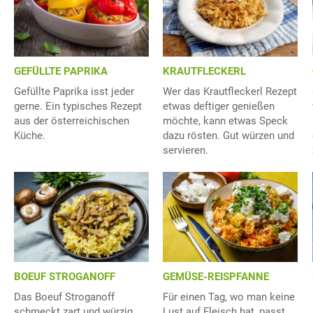
GEFÜLLTE PAPRIKA
KRAUTFLECKERL
Gefüllte Paprika isst jeder
Wer das Krautfleckerl Rezept
gerne. Ein typisches Rezept
etwas deftiger genießen
aus der österreichischen
möchte, kann etwas Speck
Küche.
dazu rösten. Gut würzen und
servieren.
BOEUF STROGANOFF
GEMÜSE-REISPFANNE
Das Boeuf Stroganoff
Für einen Tag, wo man keine
schmeckt zart und würzig.
Lust auf Fleisch hat, passt