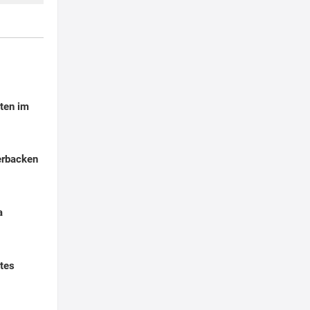
ten im
erbacken
a
tes