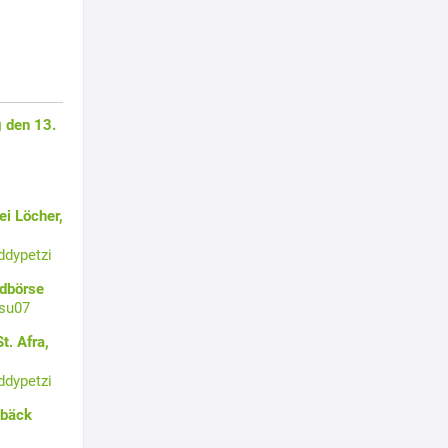
 den 13.
i Löcher,
ddypetzi
ldbörse
su07
t. Afra,
ddypetzi
ebäck