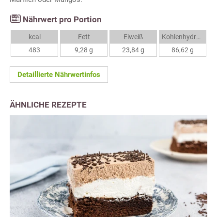
Nährwert pro Portion
kcal
Fett
Eiweiß
Kohlenhydrate
483
9,28 g
23,84 g
86,62 g
Detaillierte Nährwertinfos
ÄHNLICHE REZEPTE