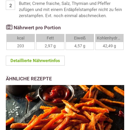
Butter, Creme fraiche, Salz, Thymian und Pfeffer
zufügen und mit einem Erdäpfelstampfer nicht zu fein
zerstampfen. Evt. noch einmal abschmecken.
Nährwert pro Portion
kcal
Fett
Eiweiß
Kohlenhydrate
203
2,97 g
4,57 g
42,49 g
Detaillierte Nährwertinfos
ÄHNLICHE REZEPTE