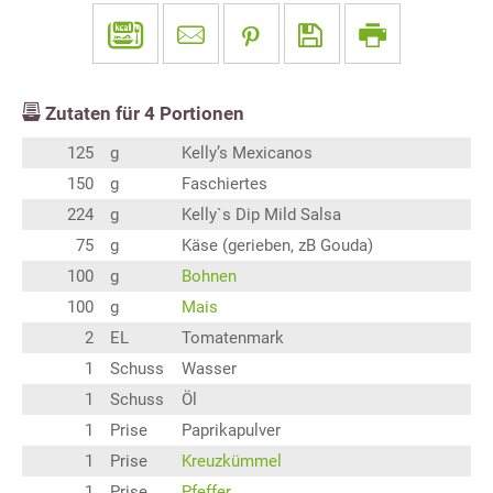
Zutaten für
4
Portionen
125
g
Kelly’s Mexicanos
150
g
Faschiertes
224
g
Kelly`s Dip Mild Salsa
75
g
Käse (gerieben, zB Gouda)
100
g
Bohnen
100
g
Mais
2
EL
Tomatenmark
1
Schuss
Wasser
1
Schuss
Öl
1
Prise
Paprikapulver
1
Prise
Kreuzkümmel
1
Prise
Pfeffer