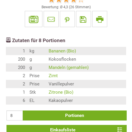
Bewertung: Ø
4,3
(
26
Stimmen)
Zutaten für
8
Portionen
1
kg
Bananen (Bio)
200
g
Kokosflocken
200
g
Mandeln (gemahlen)
2
Prise
Zimt
2
Prise
Vanillepulver
1
Stk
Zitrone (Bio)
6
EL
Kakaopulver
Portionen
Einkaufsliste