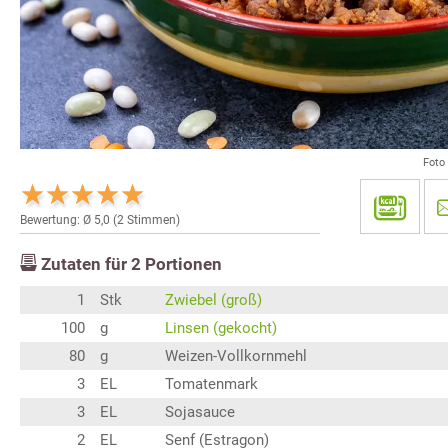
Foto
Bewertung: Ø
5,0
(
2
Stimmen)
Zutaten für
2
Portionen
1
Stk
Zwiebel (groß)
100
g
Linsen (gekocht)
80
g
Weizen-Vollkornmehl
3
EL
Tomatenmark
3
EL
Sojasauce
2
EL
Senf (Estragon)