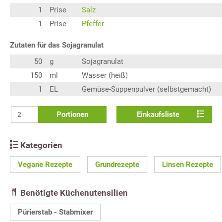
1
Prise
Salz
1
Prise
Pfeffer
Zutaten für das Sojagranulat
50
g
Sojagranulat
150
ml
Wasser (heiß)
1
EL
Gemüse-Suppenpulver (selbstgemacht)
Portionen
Einkaufsliste
Kategorien
Vegane Rezepte
Grundrezepte
Linsen Rezepte
Benötigte Küchenutensilien
Pürierstab - Stabmixer