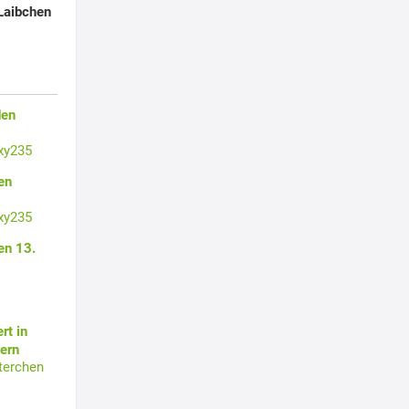
Laibchen
den
xy235
en
xy235
en 13.
rt in
ern
terchen