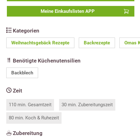
Meine Einkaufslisten APP
Kategorien
Weihnachtsgebäck Rezepte
Backrezepte
Omas 
Benötigte Küchenutensilien
Backblech
Zeit
110 min. Gesamtzeit
30 min. Zubereitungszeit
80 min. Koch & Ruhezeit
Zubereitung