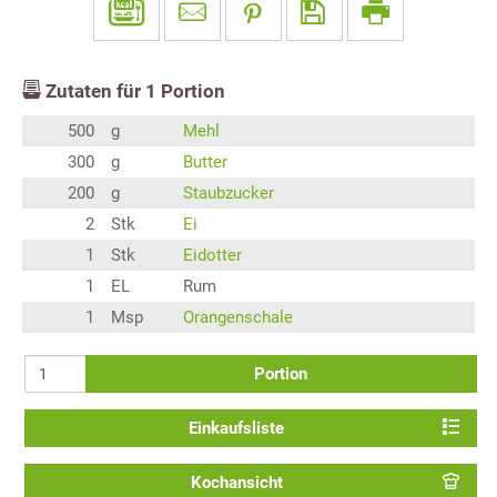
Zutaten für
1
Portion
500
g
Mehl
300
g
Butter
200
g
Staubzucker
2
Stk
Ei
1
Stk
Eidotter
1
EL
Rum
1
Msp
Orangenschale
Portion
Einkaufsliste
Kochansicht