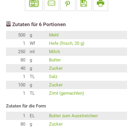
Zutaten für
6
Portionen
500
g
Mehl
1
Wf
Hefe (frisch, 20 g)
250
ml
Milch
80
g
Butter
40
g
Zucker
1
TL
Salz
100
g
Zucker
1
TL
Zimt (gemachlen)
Zutaten für die Form
1
EL
Butter zum Ausstreichen
80
g
Zucker