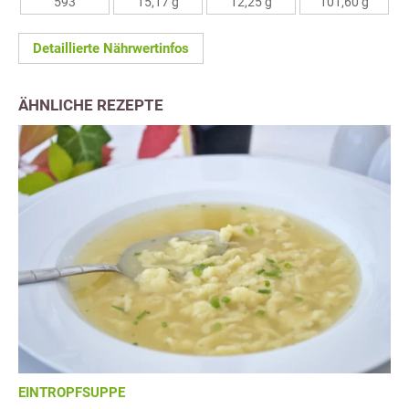
593
15,17 g
12,25 g
101,60 g
Detaillierte Nährwertinfos
ÄHNLICHE REZEPTE
EINTROPFSUPPE