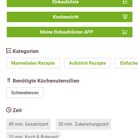
Einkaufsliste
Kochansicht
Meine Einkaufslisten APP
Kategorien
Marmeladen Rezepte
Aufstrich Rezepte
Einfache
Benötigte Küchenutensilien
Schneebesen
Zeit
45 min. Gesamtzeit
30 min. Zubereitungszeit
15 min. Koch & Ruhezeit