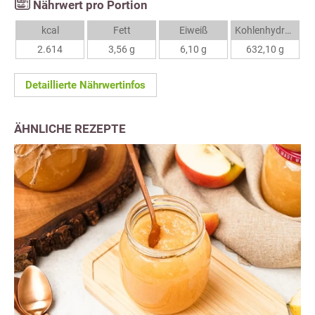
Nährwert pro Portion
kcal
Fett
Eiweiß
Kohlenhydrate
2.614
3,56 g
6,10 g
632,10 g
Detaillierte Nährwertinfos
ÄHNLICHE REZEPTE