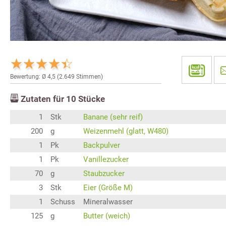
Bewertung: Ø
4,5
(
2.649
Stimmen)
Zutaten für
10
Stücke
1
Stk
Banane (sehr reif)
200
g
Weizenmehl (glatt, W480)
1
Pk
Backpulver
1
Pk
Vanillezucker
70
g
Staubzucker
3
Stk
Eier (Größe M)
1
Schuss
Mineralwasser
125
g
Butter (weich)