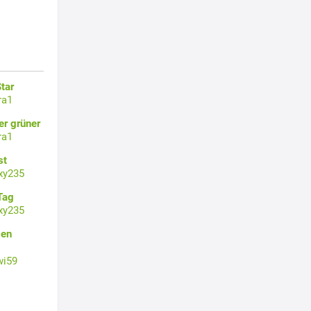
tar
ra1
er grüner
ra1
st
xy235
Tag
xy235
gen
wi59