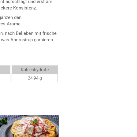
nt aufschlägt und erst am
lockere Konsistenz.
rgänzen den
res Aroma.
, nach Belieben mit frische
etwas Ahornsirup garnieren
Kohlenhydrate
24,94 g