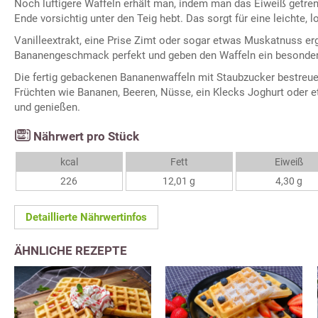
Noch luftigere Waffeln erhält man, indem man das Eiweiß getren
Ende vorsichtig unter den Teig hebt. Das sorgt für eine leichte, 
Vanilleextrakt, eine Prise Zimt oder sogar etwas Muskatnuss e
Bananengeschmack perfekt und geben den Waffeln ein besonde
Die fertig gebackenen Bananenwaffeln mit Staubzucker bestreuen
Früchten wie Bananen, Beeren, Nüsse, ein Klecks Joghurt oder 
und genießen.
Nährwert pro Stück
kcal
Fett
Eiweiß
226
12,01 g
4,30 g
Detaillierte Nährwertinfos
ÄHNLICHE REZEPTE