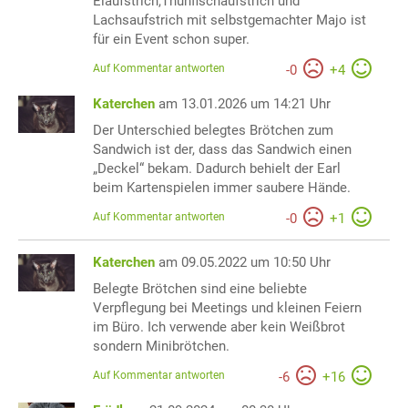
Eiaufstrich,Thunfischaufstrich und
Lachsaufstrich mit selbstgemachter Majo ist
für ein Event schon super.
Auf Kommentar antworten
-
0
+
4
Katerchen
am 13.01.2026 um 14:21 Uhr
Der Unterschied belegtes Brötchen zum
Sandwich ist der, dass das Sandwich einen
„Deckel“ bekam. Dadurch behielt der Earl
beim Kartenspielen immer saubere Hände.
Auf Kommentar antworten
-
0
+
1
Katerchen
am 09.05.2022 um 10:50 Uhr
Belegte Brötchen sind eine beliebte
Verpflegung bei Meetings und kleinen Feiern
im Büro. Ich verwende aber kein Weißbrot
sondern Minibrötchen.
Auf Kommentar antworten
-
6
+
16