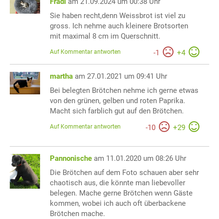
Frädl
am 21.09.2024 um 00:38 Uhr
Sie haben recht,denn Weissbrot ist viel zu
gross. Ich nehme auch kleinere Brotsorten
mit maximal 8 cm im Querschnitt.
Auf Kommentar antworten
-
1
+
4
martha
am 27.01.2021 um 09:41 Uhr
Bei belegten Brötchen nehme ich gerne etwas
von den grünen, gelben und roten Paprika.
Macht sich farblich gut auf den Brötchen.
Auf Kommentar antworten
-
10
+
29
Pannonische
am 11.01.2020 um 08:26 Uhr
Die Brötchen auf dem Foto schauen aber sehr
chaotisch aus, die könnte man liebevoller
belegen. Mache gerne Brötchen wenn Gäste
kommen, wobei ich auch oft überbackene
Brötchen mache.