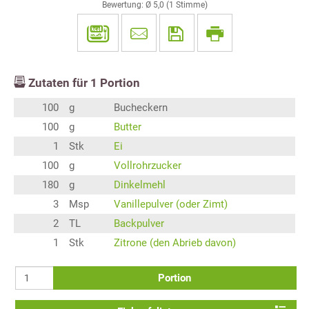
Bewertung: Ø
5,0
(
1
Stimme)
Zutaten für
1
Portion
100
g
Bucheckern
100
g
Butter
1
Stk
Ei
100
g
Vollrohrzucker
180
g
Dinkelmehl
3
Msp
Vanillepulver (oder Zimt)
2
TL
Backpulver
1
Stk
Zitrone (den Abrieb davon)
Portion