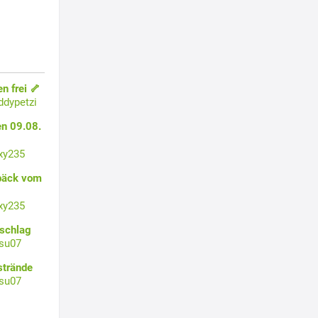
 frei 🦴
ddypetzi
n 09.08.
xy235
ebäck vom
xy235
zschlag
su07
strände
su07