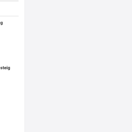
ig
steig