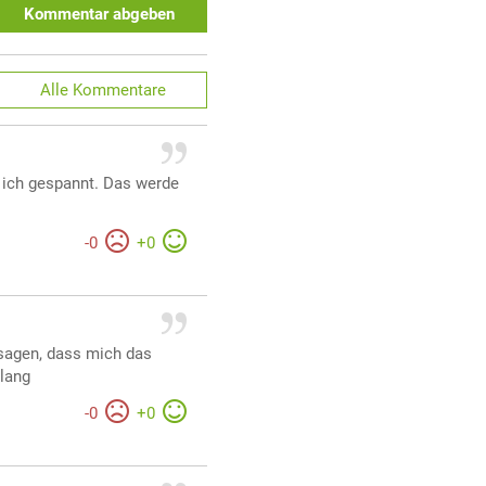
Kommentar abgeben
Alle
Kommentare
n ich gespannt. Das werde
-
0
+
0
 sagen, dass mich das
elang
-
0
+
0