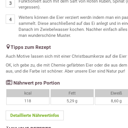
Funktioniert auch mit dem Saft von Roten Rüben, Spinat (
vergessen).
Weiters können die Eier verziert werdn indem man ein paa
sammelt. Diese anschließend auf das Ei anlegt und in ei
Danach im Zwiebelwasser kochen. Nachher einfach alle
man wunderschöne Muster.
Tipps zum Rezept
Auch Motive lassen sich mit einer Christbaumkerze auf die Eie
OK, ich gebe zu, die mit Chemie gefärbten Eier oder die aus d
aus, und die Farbe ist schöner. Aber unsere Eier sind Natur pur!
Nährwert pro Portion
kcal
Fett
Eiweiß
118
5,29 g
8,60 g
Detaillierte Nährwertinfos