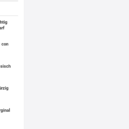
chtig
arf
i con
ssisch
ürzig
rginal