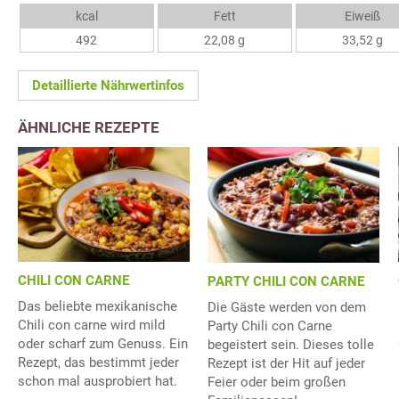
kcal
Fett
Eiweiß
492
22,08 g
33,52 g
Detaillierte Nährwertinfos
ÄHNLICHE REZEPTE
CHILI CON CARNE
PARTY CHILI CON CARNE
Das beliebte mexikanische
Die Gäste werden von dem
Chili con carne wird mild
Party Chili con Carne
oder scharf zum Genuss. Ein
begeistert sein. Dieses tolle
Rezept, das bestimmt jeder
Rezept ist der Hit auf jeder
schon mal ausprobiert hat.
Feier oder beim großen