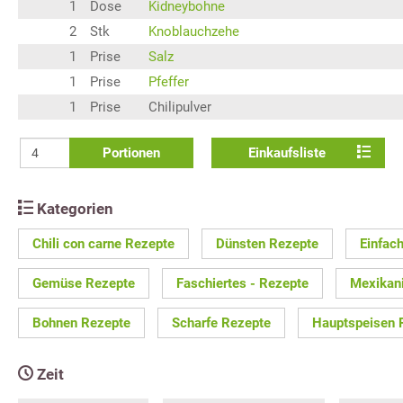
1
Dose
Kidneybohne
2
Stk
Knoblauchzehe
1
Prise
Salz
1
Prise
Pfeffer
1
Prise
Chilipulver
Portionen
Einkaufsliste
Kategorien
Chili con carne Rezepte
Dünsten Rezepte
Einfac
Gemüse Rezepte
Faschiertes - Rezepte
Mexikan
Bohnen Rezepte
Scharfe Rezepte
Hauptspeisen 
Zeit