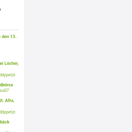
h
 den 13.
i Löcher,
ddypetzi
ldbörse
su07
t. Afra,
ddypetzi
ebäck