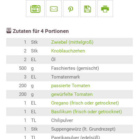
Zutaten für
4
Portionen
1
Stk
Zwiebel (mittelgroß)
2
Stk
Knoblauchzehen
2
EL
Öl
500
g
Faschiertes (gemischt)
3
EL
Tomatenmark
200
g
passierte Tomaten
200
g
gewürfelte Tomaten
1
EL
Oregano (frisch oder getrocknet)
1
EL
Basilikum (frisch oder getrocknet)
1
TL
Chilipulver
1
Stk
Suppengewürz (lt. Grundrezept)
1
TL
Paprikapulver (edelsüß)