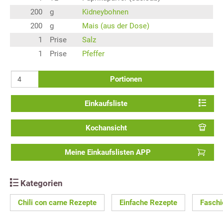
200
g
Kidneybohnen
200
g
Mais (aus der Dose)
1
Prise
Salz
1
Prise
Pfeffer
Portionen
Einkaufsliste
Kochansicht
Meine Einkaufslisten APP
Kategorien
Chili con carne Rezepte
Einfache Rezepte
Faschi