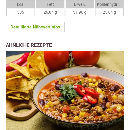
kcal
Fett
Eiweiß
Kohlenhydrate
505
26,84 g
31,96 g
25,04 g
Detaillierte Nährwertinfos
ÄHNLICHE REZEPTE