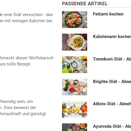
PASSENDE ARTIKEL
Fettarm kochen
de eine Diät versuchen - das
pe mit wenigen Kalorien bei
Kalorienarm koche
schmeckt dieser Wolfsbarsch
Trennkost-Diät - 
es tolle Rezept.
Brigitte-Diät - Ab
fwendig sein, um
Atkins-Diät - Abn
. Dies beweist der
schmackhaft und günstig!
Ayurveda-Diät - A