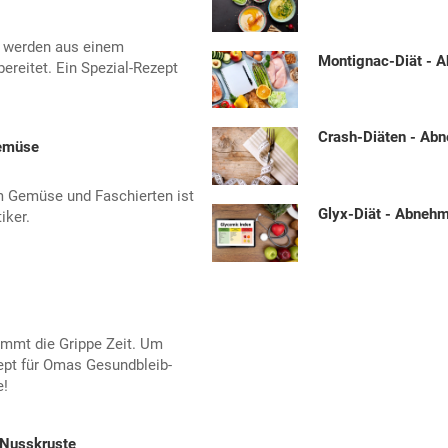
 werden aus einem
Montignac-Diät - 
ereitet. Ein Spezial-Rezept
Crash-Diäten - Ab
Gemüse
em Gemüse und Faschierten ist
Glyx-Diät - Abneh
iker.
ommt die Grippe Zeit. Um
ept für Omas Gesundbleib-
e!
 Nusskruste