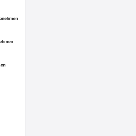
Abnehmen
nehmen
men