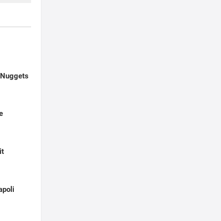
 Nuggets
e
it
apoli