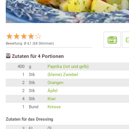
Bewertung: Ø
4,1
(
68
Stimmen)
Zutaten für
4
Portionen
400
g
Paprika (rot und gelb)
1
Stk
(kleine) Zwiebel
2
Stk
Orangen
2
Stk
Äpfel
4
Stk
Kiwi
1
Bund
Kresse
Zutaten für das Dressing
3
EL
Öl