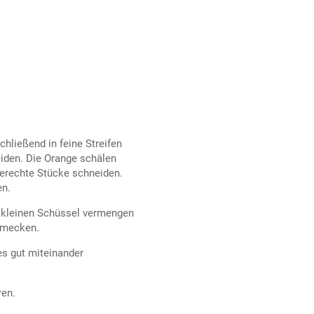
hließend in feine Streifen
eiden. Die Orange schälen
gerechte Stücke schneiden.
en.
r kleinen Schüssel vermengen
chmecken.
es gut miteinander
ren.