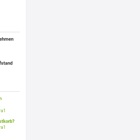
nehmen
fstand
n
ra1
stkorb?
ra1