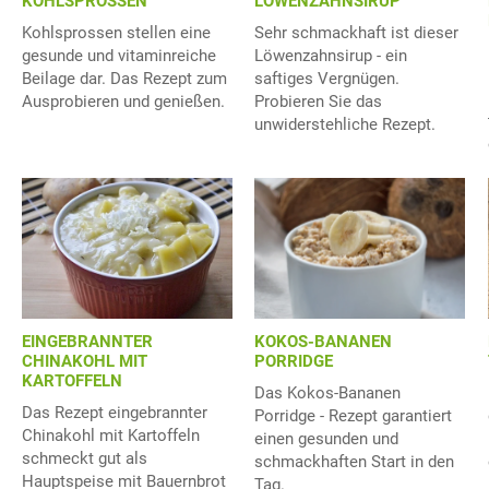
KOHLSPROSSEN
LÖWENZAHNSIRUP
Kohlsprossen stellen eine
Sehr schmackhaft ist dieser
gesunde und vitaminreiche
Löwenzahnsirup - ein
Beilage dar. Das Rezept zum
saftiges Vergnügen.
Ausprobieren und genießen.
Probieren Sie das
unwiderstehliche Rezept.
KOKOS-BANANEN
EINGEBRANNTER
PORRIDGE
CHINAKOHL MIT
KARTOFFELN
Das Kokos-Bananen
Das Rezept eingebrannter
Porridge - Rezept garantiert
Chinakohl mit Kartoffeln
einen gesunden und
schmeckt gut als
schmackhaften Start in den
Hauptspeise mit Bauernbrot
Tag.