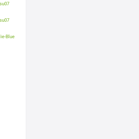
su07
su07
lie-Blue