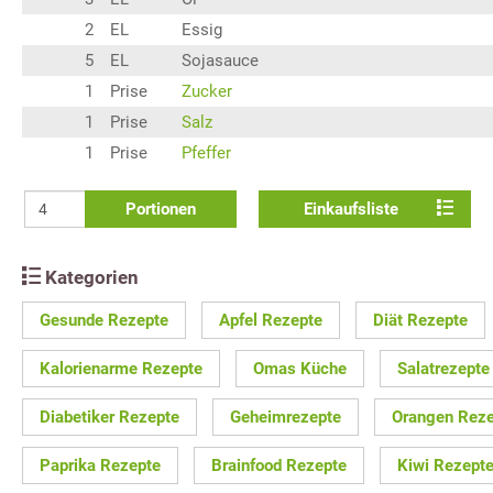
2
EL
Essig
5
EL
Sojasauce
1
Prise
Zucker
1
Prise
Salz
1
Prise
Pfeffer
Portionen
Einkaufsliste
Kategorien
Gesunde Rezepte
Apfel Rezepte
Diät Rezepte
Kalorienarme Rezepte
Omas Küche
Salatrezepte
Diabetiker Rezepte
Geheimrezepte
Orangen Reze
Paprika Rezepte
Brainfood Rezepte
Kiwi Rezept